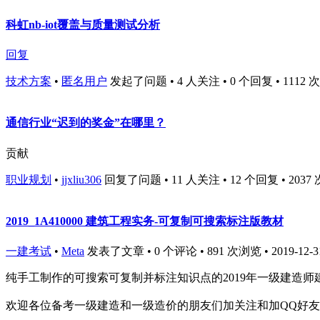
科虹nb-iot覆盖与质量测试分析
回复
技术方案
•
匿名用户
发起了问题 • 4 人关注 • 0 个回复 • 1112 次浏览
通信行业“迟到的奖金”在哪里？
贡献
职业规划
•
jjxliu306
回复了问题 • 11 人关注 • 12 个回复 • 2037 次浏
2019_1A410000 建筑工程实务-可复制可搜索标注版教材
一建考试
•
Meta
发表了文章 • 0 个评论 • 891 次浏览 • 2019-12-31
纯手工制作的可搜索可复制并标注知识点的2019年一级建造师
欢迎各位备考一级建造和一级造价的朋友们加关注和加QQ好友